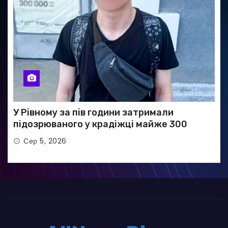
У Рівному за пів години затримали
підозрюваного у крадіжці майже 300
тисяч гривень
Сер 5, 2026