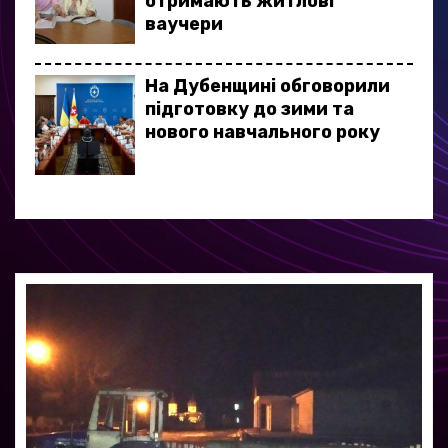
отримають житлові
ваучери
На Дубенщині обговорили
підготовку до зими та
нового навчального року
У Рівному за пів години
затримали підозрюваного у
крадіжці майже 300 тисяч
гривень
Ветерани з Рівненської
громади взяли участь у
фестивалі адаптивного
спорту