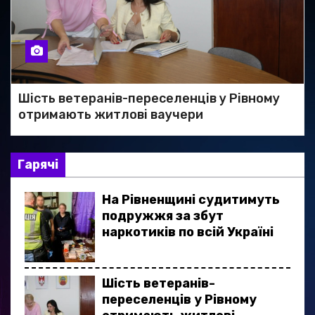
Шість ветеранів-переселенців у Рівному
отримають житлові ваучери
Гарячі
На Рівненщині судитимуть
подружжя за збут
наркотиків по всій Україні
Шість ветеранів-
переселенців у Рівному