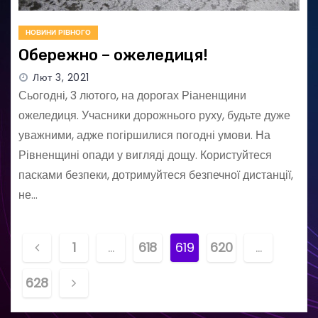
НОВИНИ РІВНОГО
Обережно – ожеледиця!
Лют 3, 2021
Сьогодні, 3 лютого, на дорогах Ріаненщини
ожеледиця. Учасники дорожнього руху, будьте дуже
уважними, адже погіршилися погодні умови. На
Рівненщині опади у вигляді дощу. Користуйтеся
пасками безпеки, дотримуйтеся безпечної дистанції,
не…
Н
1
…
618
619
620
…
а
628
в