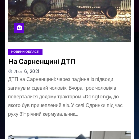
Конфісковані автомобілі,
пальне та техніку з
Рівненщини передали для
потреб ЗСУ
998 гривень на книжки: як
НОВИНИ ОБЛАСТІ
18-річним жителям
На Сарненщині ДТП
Рівненщини отримати
кошти за програмою
Лют 6, 2021
«єКнига»
ДТП на Сарненщині: через падіння із підводи
Перший набір дівчат: до
загинув місцевий чоловік. Вчора троє чоловіків
Острозького військового
поверталися додому трактором «Dongfeng», до
ліцею вже подали 10 заявок
якого був причеплений віз. У селі Одринки під час
руху 31-річний кермувальник…
Не паркуйтеся біля
сміттєвих контейнерів: у
Рівному водіям нагадали