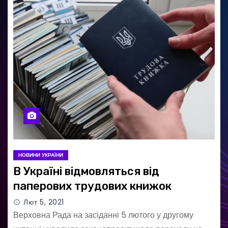
про штрафи
У Рокитному ДТП із
мопедом: 17-річна дівчина
втратила палець
НОВИНИ УКРАЇНИ
В Україні відмовляться від
паперових трудових книжок
Лют 5, 2021
Верховна Рада на засіданні 5 лютого у другому