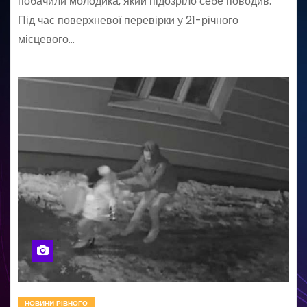
побачили молодика, який підозріло себе поводив.
Під час поверхневої перевірки у 21-річного
місцевого…
НОВИНИ РІВНОГО