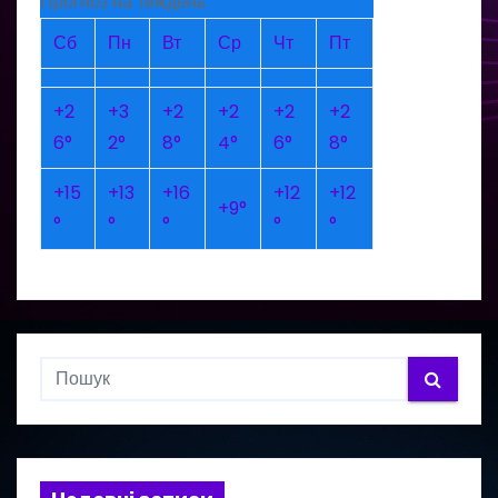
Прогноз на тиждень
Сб
Пн
Вт
Ср
Чт
Пт
+
2
+
3
+
2
+
2
+
2
+
2
6°
2°
8°
4°
6°
8°
+
15
+
13
+
16
+
12
+
12
+
9°
°
°
°
°
°