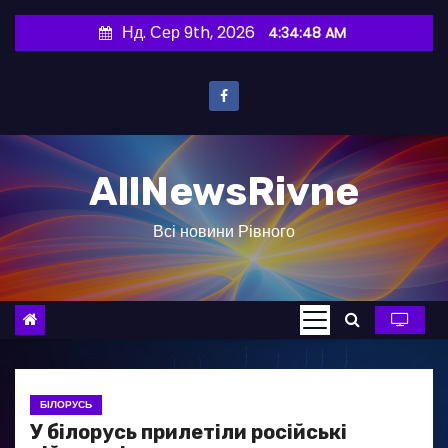
П
Нд. Сер 9th, 2026
4:34:49 AM
е
р
е
й
т
AllNewsRivne
и
д
Всі новини Рівного
о
в
м
і
с
т
у
БІЛОРУСЬ
У білорусь прилетіли російські