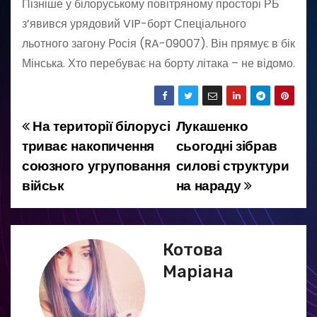
Пізніше у білоруському повітряному просторі РБ
з’явився урядовий VIP-борт Спеціального
льотного загону Росія (RA-09007). Він прямує в бік
Мінська. Хто перебуває на борту літака – не відомо.
На території білорусі
Лукашенко
Н
триває накопичення
сьогодні зібрав
а
союзного угруповання
силові структури
військ
на нараду
в
і
г
Котова
Маріана
а
ц