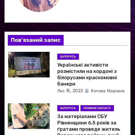
і
я
з
Пов’язаний запис
а
БІЛОРУСЬ
п
Українські активісти
и
розмістили на кордоні з
білорусами красномовні
с
банери
Лис 15, 2023
Котова Маріана
і
в
БІЛОРУСЬ
НОВИНИ ОБЛАСТІ
За матеріалами СБУ
Рівненщини 6,5 років за
ґратами проведе житель