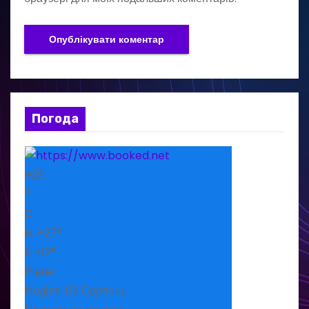
Погода
+
25
°
C
H:
+
27°
L:
+
12°
Рівне
Неділя, 09 Серпень