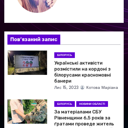
ц
і
я
Пов’язаний запис
з
а
БІЛОРУСЬ
Українські активісти
п
розмістили на кордоні з
білорусами красномовні
и
банери
Лис 15, 2023
Котова Маріана
с
і
БІЛОРУСЬ
НОВИНИ ОБЛАСТІ
в
За матеріалами СБУ
Рівненщини 6,5 років за
ґратами проведе житель