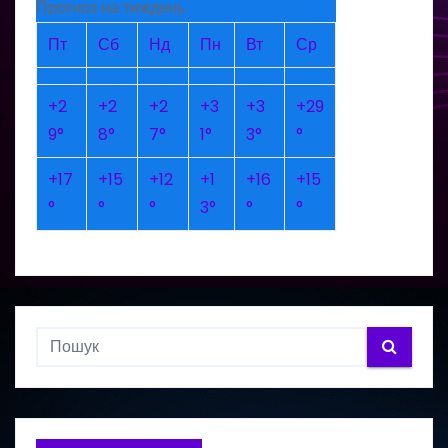
Прогноз на тиждень
Пт
Сб
Нд
Пн
Вт
Ср
+
2
+
2
+
2
+
3
+
3
+
29
9°
8°
7°
1°
3°
°
+
17
+
15
+
12
+
1
+
16
+
15
°
°
°
3°
°
°