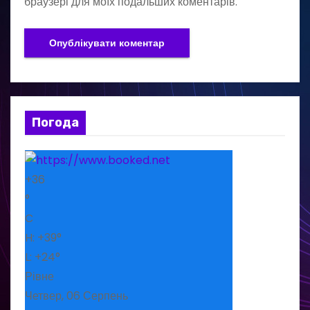
браузері для моїх подальших коментарів.
Погода
+
36
°
C
H:
+
39°
L:
+
24°
Рівне
Четвер, 06 Серпень