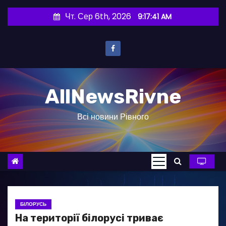
П
Чт. Сер 6th, 2026
9:17:41 AM
е
р
е
й
т
AllNewsRivne
и
д
Всі новини Рівного
о
в
м
і
с
т
у
БІЛОРУСЬ
На території білорусі триває