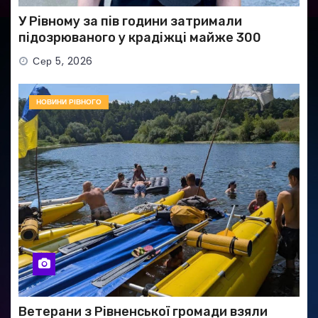
У Рівному за пів години затримали
підозрюваного у крадіжці майже 300
тисяч гривень
Сер 5, 2026
НОВИНИ РІВНОГО
Ветерани з Рівненської громади взяли