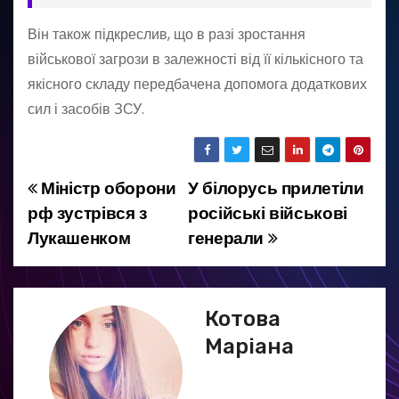
Він також підкреслив, що в разі зростання
військової загрози в залежності від її кількісного та
якісного складу передбачена допомога додаткових
сил і засобів ЗСУ.
Міністр оборони
У білорусь прилетіли
Н
рф зустрівся з
російські військові
а
Лукашенком
генерали
в
і
Котова
г
Маріана
а